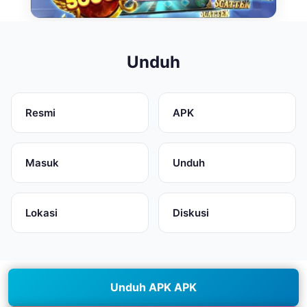
Unduh
Resmi
APK
Masuk
Unduh
Lokasi
Diskusi
Unduh APK APK