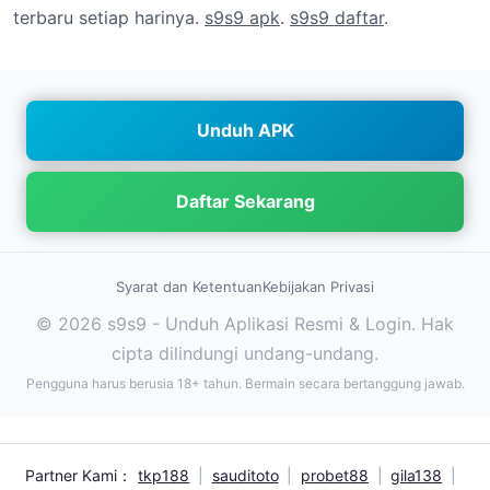
terbaru setiap harinya.
s9s9 apk
.
s9s9 daftar
.
Unduh APK
Daftar Sekarang
Syarat dan Ketentuan
Kebijakan Privasi
© 2026 s9s9 - Unduh Aplikasi Resmi & Login. Hak
cipta dilindungi undang-undang.
Pengguna harus berusia 18+ tahun. Bermain secara bertanggung jawab.
Partner Kami：
tkp188
|
sauditoto
|
probet88
|
gila138
|