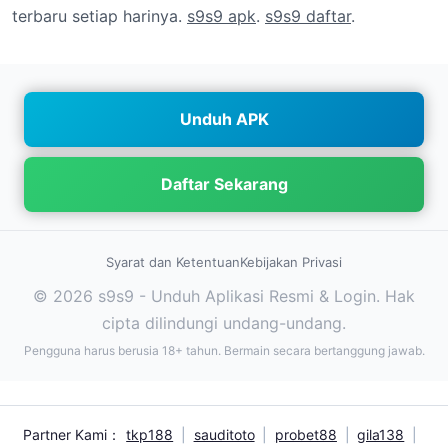
terbaru setiap harinya.
s9s9 apk
.
s9s9 daftar
.
Unduh APK
Daftar Sekarang
Syarat dan Ketentuan
Kebijakan Privasi
© 2026 s9s9 - Unduh Aplikasi Resmi & Login. Hak
cipta dilindungi undang-undang.
Pengguna harus berusia 18+ tahun. Bermain secara bertanggung jawab.
Partner Kami：
tkp188
|
sauditoto
|
probet88
|
gila138
|