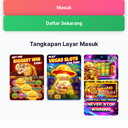
Masuk
Daftar Sekarang
Tangkapan Layar Masuk