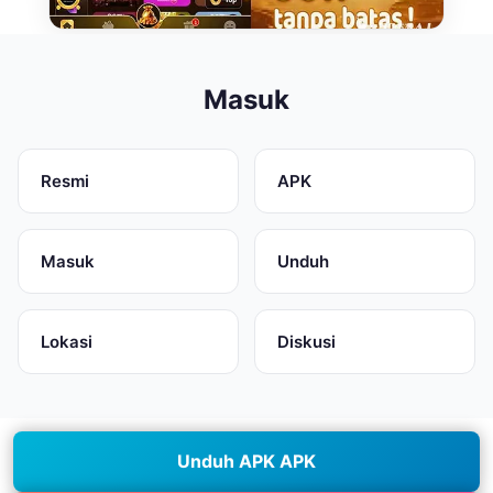
Masuk
Resmi
APK
Masuk
Unduh
Lokasi
Diskusi
Unduh APK APK