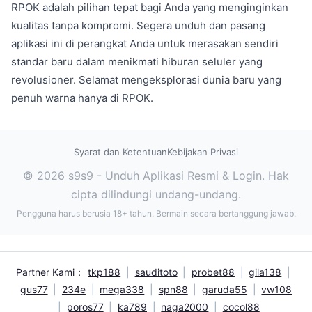
RPOK adalah pilihan tepat bagi Anda yang menginginkan
kualitas tanpa kompromi. Segera unduh dan pasang
aplikasi ini di perangkat Anda untuk merasakan sendiri
standar baru dalam menikmati hiburan seluler yang
revolusioner. Selamat mengeksplorasi dunia baru yang
penuh warna hanya di RPOK.
Syarat dan Ketentuan
Kebijakan Privasi
© 2026 s9s9 - Unduh Aplikasi Resmi & Login. Hak
cipta dilindungi undang-undang.
Pengguna harus berusia 18+ tahun. Bermain secara bertanggung jawab.
Partner Kami：
tkp188
|
sauditoto
|
probet88
|
gila138
|
gus77
|
234e
|
mega338
|
spn88
|
garuda55
|
vw108
|
poros77
|
ka789
|
naga2000
|
cocol88